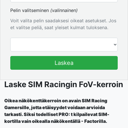
Pelin valitseminen
(valinnainen)
Voit valita pelin saadaksesi oikeat asetukset. Jos
et valitse peliä, saat yleiset kulmat tuloksena.
Laskea
Laske SIM Racingin FoV-kerroin
Oikea näkökenttäkerroin on avain SIM Racing
Gamersille, jotta etäisyydet voidaan arvioida
tarkasti. Siksi todelliset PRO: t kilpailevat SIM-
kortilla vain oikealla näkökentällä - Factorilla.