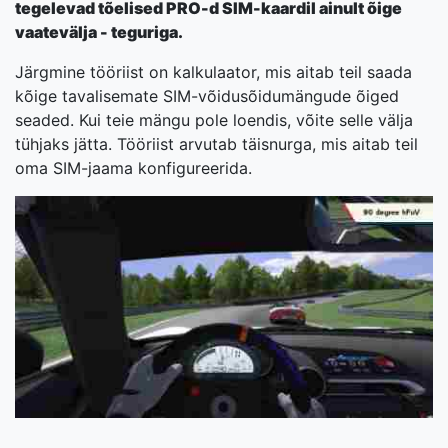
tegelevad tõelised PRO-d SIM-kaardil ainult õige
vaatevälja - teguriga.
Järgmine tööriist on kalkulaator, mis aitab teil saada
kõige tavalisemate SIM-võidusõidumängude õiged
seaded. Kui teie mängu pole loendis, võite selle välja
tühjaks jätta. Tööriist arvutab täisnurga, mis aitab teil
oma SIM-jaama konfigureerida.