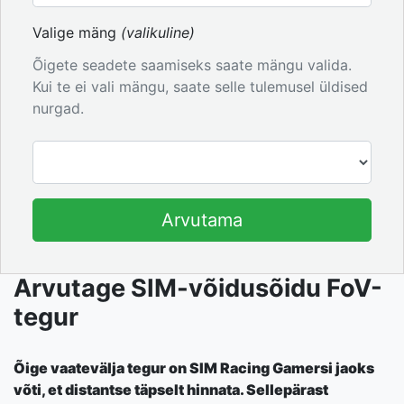
Valige mäng
(valikuline)
Õigete seadete saamiseks saate mängu valida.
Kui te ei vali mängu, saate selle tulemusel üldised
nurgad.
Arvutama
Arvutage SIM-võidusõidu FoV-
tegur
Õige vaatevälja tegur on SIM Racing Gamersi jaoks
võti, et distantse täpselt hinnata. Sellepärast