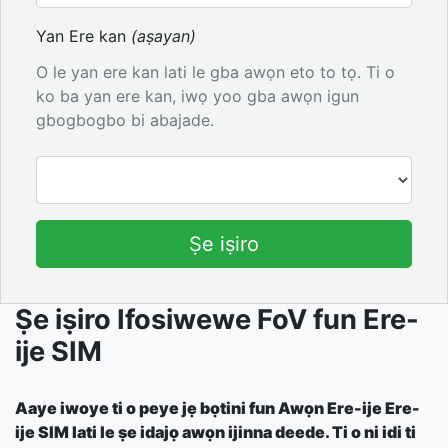
Yan Ere kan
(aṣayan)
O le yan ere kan lati le gba awọn eto to tọ. Ti o
ko ba yan ere kan, iwọ yoo gba awọn igun
gbogbogbo bi abajade.
Ṣe iṣiro
Ṣe iṣiro Ifosiwewe FoV fun Ere-
ije SIM
Aaye iwoye ti o peye jẹ bọtini fun Awọn Ere-ije Ere-
ije SIM lati le ṣe idajọ awọn ijinna deede. Ti o ni idi ti