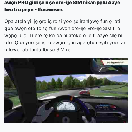
awọn PRO gidi ṣe n ṣe ere-ije SIM nikan pẹlu Aaye
Iwo ti o peye - Ifosiwewe.
Ọpa atẹle yii jẹ ẹrọ iṣiro ti yoo ṣe iranlọwọ fun ọ lati
gba awọn eto to tọ fun Awọn ere-ije Ere-ije SIM ti o
wọpọ julọ. Ti ere rẹ ko ba ni atokọ o le fi aaye silẹ ni
ofo. Ọpa yoo ṣe iṣiro awọn igun apa ọtun eyiti yoo ran
ọ lọwọ lati tunto Ibusọ SIM rẹ.