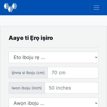
Aaye ti Ẹrọ iṣiro
Eto Iboju
Ijinna si Iboju
Ijinna si Iboju (cm)
Iwon iboju
Iwon iboju (inch)
Nọmba ti Awọn iboju