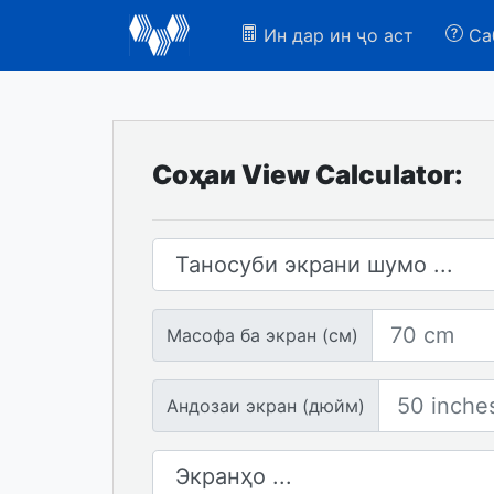
Ин дар ин ҷо аст
Са
Соҳаи View Calculator:
Таносуби экран
Масофа ба экран
Масофа ба экран (см)
Андозаи экран
Андозаи экран (дюйм)
Шумораи экранҳо