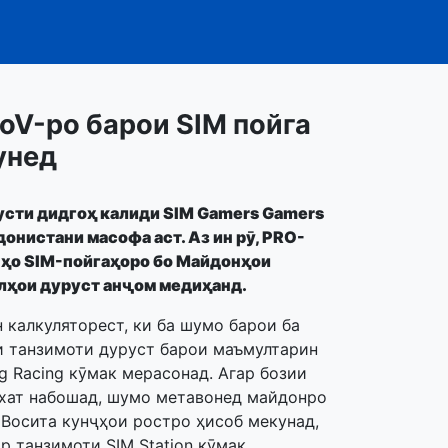
oV-ро барои SIM пойга
унед
сти дидгоҳ калиди SIM Gamers Gamers
онистани масофа аст. Аз ин рӯ, PRO-
нҳо SIM-пойгаҳоро бо Майдонҳои
лҳои дуруст анҷом медиҳанд.
 калкуляторест, ки ба шумо барои ба
и танзимоти дуруст барои маъмултарин
g Racing кӯмак мерасонад. Агар бозии
хат набошад, шумо метавонед майдонро
 Восита кунҷҳои ростро ҳисоб мекунад,
р танзимоти SIM Station кӯмак