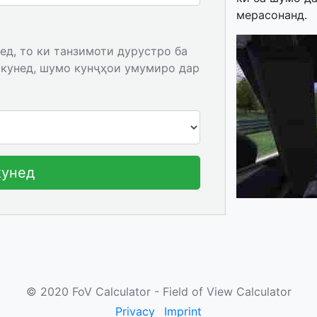
мерасонанд.
д, то ки танзимоти дурустро ба
акунед, шумо кунҷҳои умумиро дар
кунед
© 2020 FoV Calculator - Field of View Calculator
Privacy
Imprint