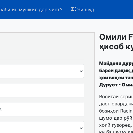
баби ин мушкил дар чист?
Чӣ шуд
Омили F
ҳисоб к
Майдони дуру
барои дақиқ д
ҳои воқеӣ та
Дуруст - Оми
Воситаи зерин
даст овардан
бозиҳои Racin
шумо дар рӯй
холӣ гузоред.
ки ба шумо да