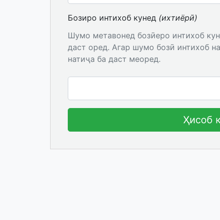
Бозиро интихоб кунед
(ихтиёрӣ)
Шумо метавонед бозӣеро интихоб куне
даст оред. Агар шумо бозӣ интихоб н
натиҷа ба даст меоред.
Ҳисоб 