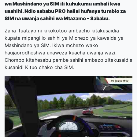
wa Mashindano ya SIM ili kuhukumu umbali kwa
usahihi. Ndio sababu PRO halisi hufanya tu mbio za
SIM na uwanja sahihi wa Mtazamo - Sababu.
Zana ifuatayo ni kikokotoo ambacho kitakusaidia
kupata mipangilio sahihi ya Michezo ya kawaida ya
Mashindano ya SIM. Ikiwa mchezo wako
haujaorodheshwa unaweza kuacha uwanja wazi.
Chombo kitahesabu pembe sahihi ambazo zitakusaidia
kusanidi Kituo chako cha SIM.