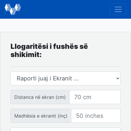
Llogaritësi i fushës së
shikimit:
Raporti i ekranit
Distanca në ekran
Distanca në ekran (cm)
Madhësia e ekranit
Madhësia e ekranit (inç)
Numri i Ekraneve