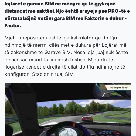
lojtarët e garave SIM në mënyrë që të gjykojnë
distancat me saktësi. Kjo është arsyeja pse PRO-të e
vërteta bëjnë vetëm gara SIM me Faktorin e duhur -
Factor.
Mjeti i mëposhtëm është një kalkulator që do t'ju
ndihmojë të merrni cilësimet e duhura për Lojërat më
të zakonshme të Garave SIM. Nëse loja juaj nuk është
e shënuar, mund ta lini bosh fushën. Mjeti do të
llogarisë këndet e drejta të cilat do t'ju ndihmojnë të
konfiguroni Stacionin tuaj SIM.