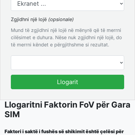
Zgjidhni një lojë
(opsionale)
Mund të zgjidhni një lojë në mënyrë që të merrni
cilësimet e duhura. Nëse nuk zgjidhni një lojë, do
të merrni këndet e përgjithshme si rezultat.
Llogarit
Llogaritni Faktorin FoV për Gara
SIM
Faktori i saktë i fushës së shikimit është çelësi për