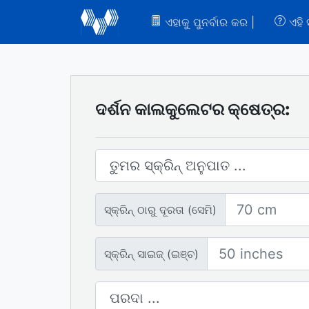
ଏହାକୁ ପୁନର୍ବାର କର |
ଏହି
ଦର୍ଶନ କାଲକୁଲେଟର କ୍ଷେତ୍ର:
ସ୍କ୍ରିନ୍ ଅନୁପାତ |
ସ୍କ୍ରିନ୍ ପର୍ଯ୍ୟନ୍ତ ଦୂରତା |
ସ୍କ୍ରିନ୍ ଠାରୁ ଦୂରତା (ସେମି)
ସ୍କ୍ରିନ୍ ଆକାର |
ସ୍କ୍ରିନ୍ ସାଇଜ୍ (ଇଞ୍ଚ)
ପରଦା ସଂଖ୍ୟା