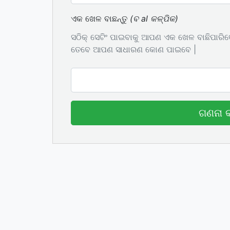
ଏକ ଖେଳ ବାଛନ୍ତୁ
(ବ al କଳ୍ପିକ)
ସଠିକ୍ ସେଟିଂ ପାଇବାକୁ ଆପଣ ଏକ ଖେଳ ବାଛିପାରିବେ
ତେବେ ଆପଣ ସାଧାରଣ କୋଣ ପାଇବେ |
ଗଣନା 