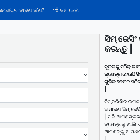
 ସମସ୍ୟାର କାରଣ କ’ଣ?
କଣ ହେଲା
ସିମ୍ ରେସି
କରନ୍ତୁ |
ଦୂରତାକୁ ସଠିକ୍ ଭା
କ୍ଷେତ୍ର ହେଉଛି ସି
ଗୁଡିକ କେବଳ ସଠିକ୍
|
ନିମ୍ନଲିଖିତ ଉପ
ସାଧାରଣ ସିମ୍ ରେସ
| ଯଦି ଆପଣଙ୍କର
କ୍ଷେତ୍ରକୁ ଖାଲି 
ଆପଣଙ୍କୁ ଆପଣଙ୍କ
|