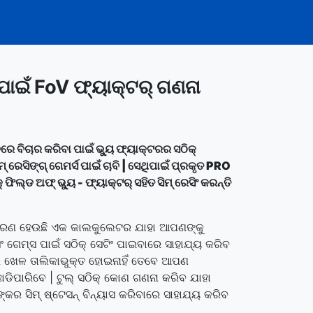
ଂ ପାଇଁ FoV ଫ୍ୟାକ୍ଟର୍ ଗଣନା
ବରେ ବିଚାର କରିବା ପାଇଁ ଭ୍ୟୁ ଫ୍ୟାକ୍ଟରର ସଠିକ୍
ମ୍ ରେସିଙ୍ଗ୍ ଗେମର୍ସ ପାଇଁ ଚାବି | ସେଥିପାଇଁ ପ୍ରକୃତ PRO
 ଫିଲ୍ଡ ଅଫ୍ ଭ୍ୟୁ - ଫ୍ୟାକ୍ଟର୍ ସହିତ ସିମ୍ ରେସିଂ କରନ୍ତି
କରଣ ହେଉଛି ଏକ କାଲକୁଲେଟର ଯାହା ଆପଣଙ୍କୁ
ିଂ ଗେମ୍ସ ପାଇଁ ସଠିକ୍ ସେଟିଂ ପାଇବାରେ ସାହାଯ୍ୟ କରିବ
 ଖେଳ ତାଲିକାଭୁକ୍ତ ହୋଇନାହିଁ ତେବେ ଆପଣ
ଛାଡିପାରିବେ | ଟୁଲ୍ ସଠିକ୍ କୋଣ ଗଣନା କରିବ ଯାହା
ର ସିମ୍ ଷ୍ଟେସନ୍ ବିନ୍ୟାସ କରିବାରେ ସାହାଯ୍ୟ କରିବ