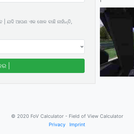
 | ଯଦି ଆପଣ ଏକ ଖେଳ ବାଛି ନାହାଁନ୍ତି,
କର |
© 2020 FoV Calculator - Field of View Calculator
Privacy
Imprint