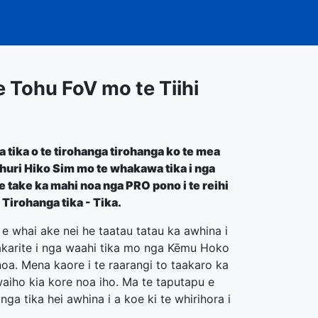
te Tohu FoV mo te Tiihi
 tika o te tirohanga tirohanga ko te mea
huri Hiko Sim mo te whakawa tika i nga
te take ka mahi noa nga PRO pono i te reihi
 Tirohanga tika - Tika.
 e whai ake nei he taatau tatau ka awhina i
akarite i nga waahi tika mo nga Kēmu Hoko
noa. Mena kaore i te raarangi to taakaro ka
waiho kia kore noa iho. Ma te taputapu e
ga tika hei awhina i a koe ki te whirihora i