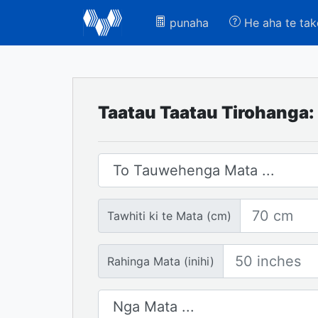
punaha
He aha te tak
Taatau Taatau Tirohanga:
Whakatautau Mata
Te tawhiti ki te Mata
Tawhiti ki te Mata (cm)
Rahinga Mata
Rahinga Mata (inihi)
Tuhinga o mua