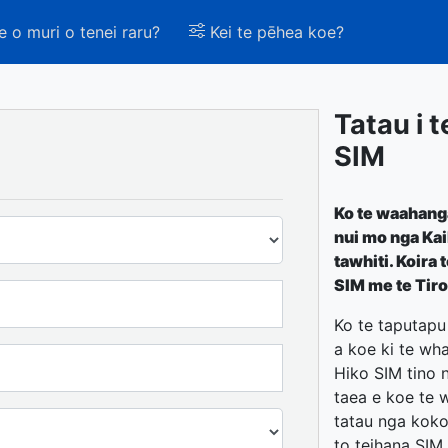
e o muri o tenei raru?
Kei te pēhea koe?
Tatau i 
SIM
Ko te waahanga
nui mo nga Kai
tawhiti. Koira 
SIM me te Tiro
Ko te taputapu
a koe ki te wh
Hiko SIM tino 
taea e koe te 
tatau nga kokon
to teihana SIM.