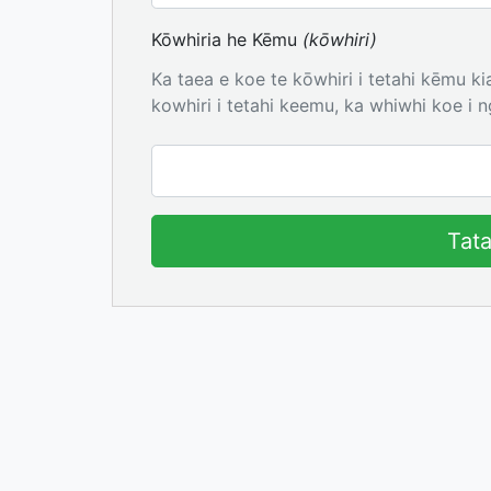
Kōwhiria he Kēmu
(kōwhiri)
Ka taea e koe te kōwhiri i tetahi kēmu kia
kowhiri i tetahi keemu, ka whiwhi koe i 
Tat