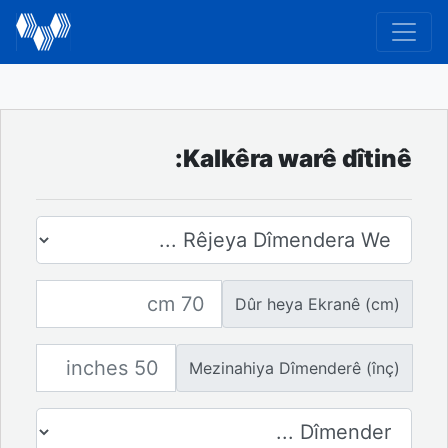
Kalkêra warê dîtinê:
Rêjeya Dîmenderê
Dûr heya Ekranê
Dûr heya Ekranê (cm)
Mezinahiya Dîmenderê
Mezinahiya Dîmenderê (înç)
Hejmara Ekranan