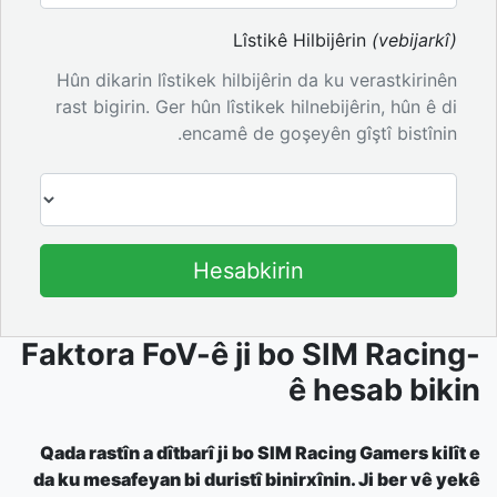
Lîstikê Hilbijêrin
(vebijarkî)
Hûn dikarin lîstikek hilbijêrin da ku verastkirinên
rast bigirin. Ger hûn lîstikek hilnebijêrin, hûn ê di
encamê de goşeyên gîştî bistînin.
Hesabkirin
Faktora FoV-ê ji bo SIM Racing-
ê hesab bikin
Qada rastîn a dîtbarî ji bo SIM Racing Gamers kilît e
da ku mesafeyan bi duristî binirxînin. Ji ber vê yekê