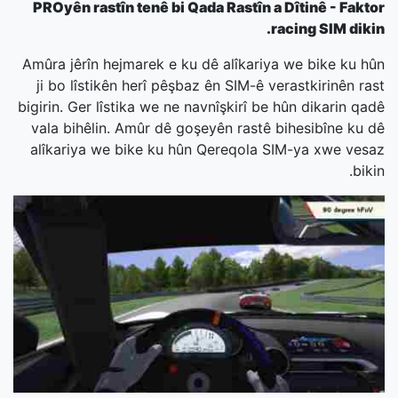
PROyên rastîn tenê bi Qada Rastîn a Dîtinê - Faktor
racing SIM dikin.
Amûra jêrîn hejmarek e ku dê alîkariya we bike ku hûn
ji bo lîstikên herî pêşbaz ên SIM-ê verastkirinên rast
bigirin. Ger lîstika we ne navnîşkirî be hûn dikarin qadê
vala bihêlin. Amûr dê goşeyên rastê bihesibîne ku dê
alîkariya we bike ku hûn Qereqola SIM-ya xwe vesaz
bikin.