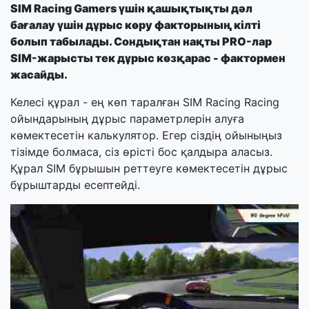
SIM Racing Gamers үшін қашықтықты дәл
бағалау үшін дұрыс көру факторының кілті
болып табылады. Сондықтан нақты PRO-лар
SIM-жарысты тек дұрыс көзқарас - фактормен
жасайды.
Келесі құрал - ең көп таралған SIM Racing Racing
ойындарының дұрыс параметрлерін алуға
көмектесетін калькулятор. Егер сіздің ойыныңыз
тізімде болмаса, сіз өрісті бос қалдыра аласыз.
Құрал SIM бұрышын реттеуге көмектесетін дұрыс
бұрыштарды есептейді.