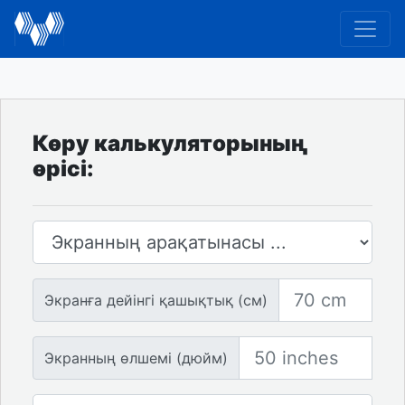
Көру калькуляторының
өрісі:
Экранның арақатынасы
Экранға дейінгі қашықтық
Экранға дейінгі қашықтық (см)
Экранның өлшемі
Экранның өлшемі (дюйм)
Экран саны