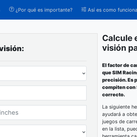
n
¿Por qué es importante?
Así es como funcion
Calcule 
visión p
visión:
El factor de c
que SIM Racin
precisión. Es 
compiten con 
correcto.
La siguiente h
ayudará a obte
juegos de carr
en la lista, pu
herramienta ca